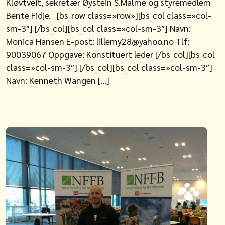
Kløvtveit, sekretær Øystein S.Malme og styremedlem
Bente Fidje. [bs_row class=»row»][bs_col class=»col-
sm-3″] [/bs_col][bs_col class=»col-sm-3″] Navn:
Monica Hansen E-post: lillemy28@yahoo.no Tlf:
90039067 Oppgave: Konstituert leder [/bs_col][bs_col
class=»col-sm-3″] [/bs_col][bs_col class=»col-sm-3″]
Navn: Kenneth Wangen […]