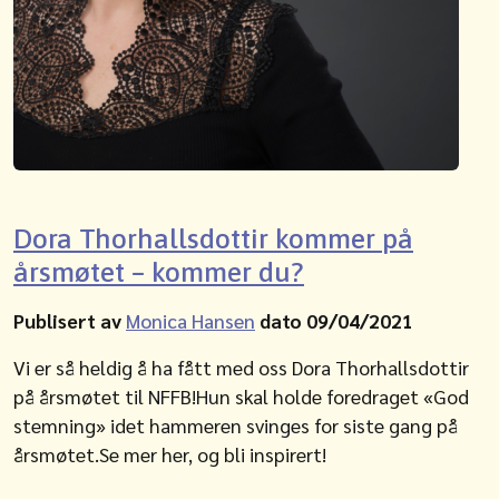
Dora Thorhallsdottir kommer på
årsmøtet – kommer du?
Publisert av
Monica Hansen
dato 09/04/2021
Vi er så heldig å ha fått med oss Dora Thorhallsdottir
på årsmøtet til NFFB!Hun skal holde foredraget «God
stemning» idet hammeren svinges for siste gang på
årsmøtet.Se mer her, og bli inspirert!