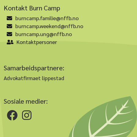
Kontakt Burn Camp
burncamp.familie@nffb.no
burncamp.weekend@nffb.no
burncamp.ung@nffb.no
Kontaktpersoner
Samarbeidspartnere:
Advokatfirmaet lippestad
Sosiale medier: