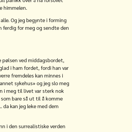
te himmelen.
 alle. Og jeg begynte i forming
en ferdig for meg og sendte den
ste pølsen ved middagsbordet,
lad i ham fordet, fordi han var
verre fremdeles kan minnes i
t annet sykehus» og jeg slo meg
n i meg til livet var sterk nok
 som bare så ut til å komme
t.. da kan jeg leke med dem
inn i den surrealistiske verden