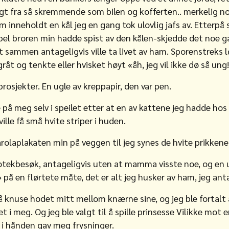
gt fra så skremmende som bilen og kofferten.. merkelig n
m inneholdt en kål jeg en gang tok ulovlig jafs av. Etterpå
mpel broren min hadde spist av den kålen-skjedde det noe 
 sammen antageligvis ville ta livet av ham. Sporenstreks lø
åt og tenkte eller hvisket høyt «åh, jeg vil ikke dø så ung!
osjekter. En ugle av kreppapir, den var pen.
 på meg selv i speilet etter at en av kattene jeg hadde ho
ille få små hvite striper i huden.
rolaplakaten min på veggen til jeg synes de hvite prikkene
kotekbesøk, antageligvis uten at mamma visste noe, og en u
å en flørtete måte, det er alt jeg husker av ham, jeg anta
 å knuse hodet mitt mellom knærne sine, og jeg ble fortalt
et i meg. Og jeg ble valgt til å spille prinsesse Vilikke mot 
 i hånden gav meg frysninger.