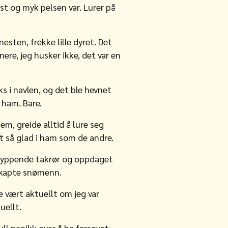
st og myk pelsen var. Lurer på
esten, frekke lille dyret. Det
nere, jeg husker ikke, det var en
s i navlen, og det ble hevnet
 ham. Bare.
em, greide alltid å lure seg
lt så glad i ham som de andre.
t dryppende takrør og oppdaget
 skapte snømenn.
e vært aktuellt om jeg var
uellt.
ull panikk over å ha forsovet