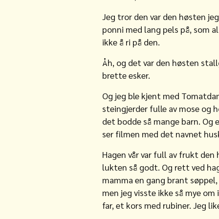
Jeg tror den var den høsten jeg
ponni med lang pels på, som al
ikke å ri på den.
Åh, og det var den høsten stal
brette esker.
Og jeg ble kjent med Tomatdame
steingjerder fulle av mose og 
det bodde så mange barn. Og en
ser filmen med det navnet husk
Hagen vår var full av frukt de
lukten så godt. Og rett ved hag
mamma en gang brant søppel, de
men jeg visste ikke så mye om 
far, et kors med rubiner. Jeg lik