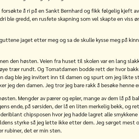
 forsøkte å ri på en Sankt Bernhard og fikk følgelig kjeft 
dri ble gredd, en rusfete skapning som vel skapte en viss 
lguttene jaget etter meg og sa de skulle kysse meg på kin
n den høsten. Veien fra huset til skolen var en lang slak
høye trær rundt. Og Tomatdamen bodde rett der hvor bakken
 dag ble jeg invitert inn til damen og spurt om jeg likte s
er jeg den damen. Jeg tror jeg bare rakk å besøke henne 
n høsten. Mengder av pærer og epler, mange av dem lå på ba
ens ende, på sørsiden, der lå en liten merkelig bekk, og ret
riblant chipsposen hvor jeg hadde lagret alle smykkene m
ildens styrke så jeg lette ikke etter dem. Jeg sørget mest 
er rubiner, det er min sten.