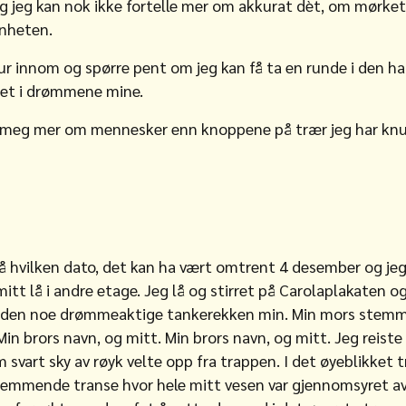
g jeg kan nok ikke fortelle mer om akkurat dèt, om mørke
nnheten.
tur innom og spørre pent om jeg kan få ta en runde i den h
det i drømmene mine.
yr meg mer om mennesker enn knoppene på trær jeg har knu
på hvilken dato, det kan ha vært omtrent 4 desember og jeg v
t lå i andre etage. Jeg lå og stirret på Carolaplakaten og
m den noe drømmeaktige tankerekken min. Min mors stemme
in brors navn, og mitt. Min brors navn, og mitt. Jeg reist
vart sky av røyk velte opp fra trappen. I det øyeblikket t
kremmende transe hvor hele mitt vesen var gjennomsyret av 