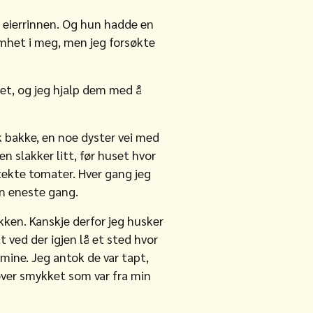
av eierrinnen. Og hun hadde en
ømhet i meg, men jeg forsøkte
net, og jeg hjalp dem med å
k bakke, en noe dyster vei med
 slakker litt, før huset hvor
tekte tomater. Hver gang jeg
en eneste gang.
kken. Kanskje derfor jeg husker
t ved der igjen lå et sted hvor
ine. Jeg antok de var tapt,
over smykket som var fra min