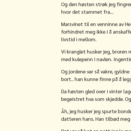
Og den høsten strøk jeg fingre
hvor det stammet fra…
Marsvinet til en venninne av He
forhindret meg ikke i å anskaffe
livstid i mellom.
Vi kranglet husker jeg, broren 
med kulepenn i navlen. Ingenting
Og jordene var så vakre, gyldne
bort.. han kunne finne på å leg
Da høsten gled over i vinter la
begeistret hva som skjedde. Og
Åh, jeg husker jeg spurte bonde
datteren hans. Han tilbød meg 
Det var så lyst en natt jeg la m