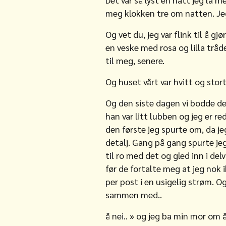
meg klokken tre om natten. Je
Og vet du, jeg var flink til å g
en veske med rosa og lilla tråd
til meg, senere.
Og huset vårt var hvitt og stort
Og den siste dagen vi bodde der
han var litt lubben og jeg er r
den første jeg spurte om, da je
detalj. Gang på gang spurte je
til ro med det og gled inn i delv
før de fortalte meg at jeg no
per post i en usigelig strøm. O
sammen med..
å nei.. » og jeg ba min mor om å