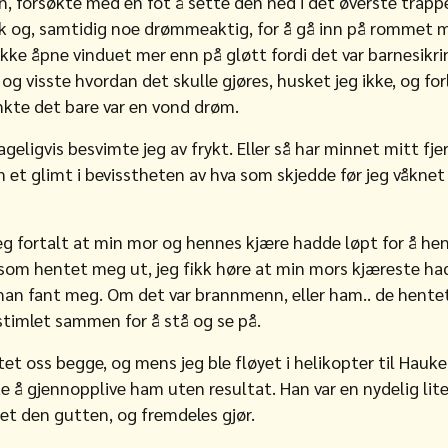
en, forsøkte med en fot å sette den ned i det øverste trapp
k og, samtidig noe drømmeaktig, for å gå inn på rommet m
kke åpne vinduet mer enn på gløtt fordi det var barnesikri
 og visste hvordan det skulle gjøres, husket jeg ikke, og fo
kte det bare var en vond drøm.
ageligvis besvimte jeg av frykt. Eller så har minnet mitt fj
om et glimt i bevisstheten av hva som skjedde før jeg våkn
jeg fortalt at min mor og hennes kjære hadde løpt for å hen
som hentet meg ut, jeg fikk høre at min mors kjæreste had
 han fant meg. Om det var brannmenn, eller ham.. de hente
timlet sammen for å stå og se på.
 oss begge, og mens jeg ble fløyet i helikopter til Haukel
e å gjennopplive ham uten resultat. Han var en nydelig lite
ket den gutten, og fremdeles gjør.