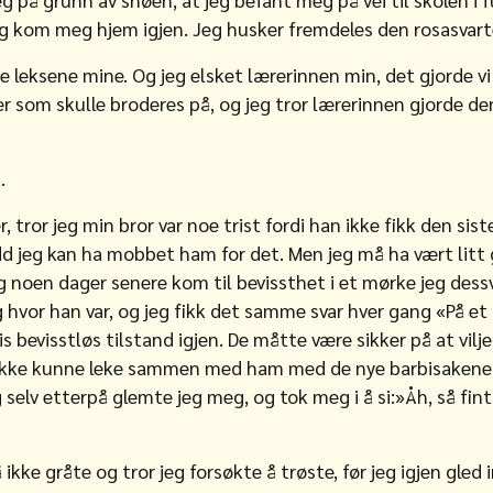
g kom meg hjem igjen. Jeg husker fremdeles den rosasvar
jøre leksene mine. Og jeg elsket lærerinnen min, det gjorde vi
er som skulle broderes på, og jeg tror lærerinnen gjorde d
.
, tror jeg min bror var noe trist fordi han ikke fikk den si
edd jeg kan ha mobbet ham for det. Men jeg må ha vært litt g
g noen dager senere kom til bevissthet i et mørke jeg dess
g hvor han var, og jeg fikk det samme svar hver gang «På e
is bevisstløs tilstand igjen. De måtte være sikker på at vilje
k ikke kunne leke sammen med ham med de nye barbisakene
g selv etterpå glemte jeg meg, og tok meg i å si:»Åh, så fin
 ikke gråte og tror jeg forsøkte å trøste, før jeg igjen gled 