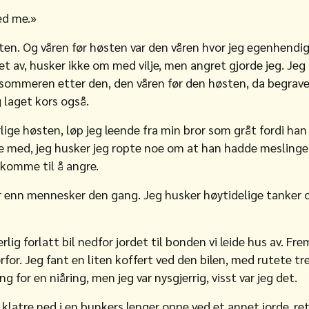
ed me.»
sten. Og våren før høsten var den våren hvor jeg egenhendi
vet av, husker ikke om med vilje, men angret gjorde jeg. Jeg
sommeren etter den, den våren før den høsten, da begravet
 laget kors også.
ige høsten, løp jeg leende fra min bror som gråt fordi han
re med, jeg husker jeg ropte noe om at han hadde meslinge
 komme til å angre.
ur enn mennesker den gang. Jeg husker høytidelige tanker o
lig forlatt bil nedfor jordet til bonden vi leide hus av. Fr
rfor. Jeg fant en liten koffert ved den bilen, med rutete t
g for en niåring, men jeg var nysgjerrig, visst var jeg det.
 klatre ned i en bunkers lenger oppe ved et annet jorde, re