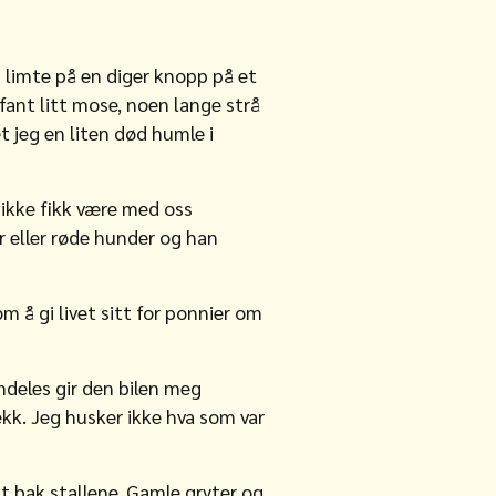
g limte på en diger knopp på et
 fant litt mose, noen lange strå
 jeg en liten død humle i
 ikke fikk være med oss
r eller røde hunder og han
m å gi livet sitt for ponnier om
emdeles gir den bilen meg
rekk. Jeg husker ikke hva som var
tt bak stallene. Gamle gryter og