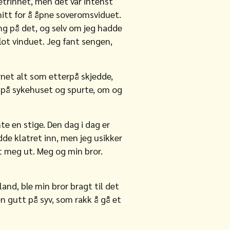
etrinnet, men det var intenst
itt for å åpne soveromsviduet.
ng på det, og selv om jeg hadde
rlot vinduet. Jeg fant sengen,
ernet alt som etterpå skjedde,
et på sykehuset og spurte, om og
te en stige. Den dag i dag er
de klatret inn, men jeg usikker
t meg ut. Meg og min bror.
and, ble min bror bragt til det
n gutt på syv, som rakk å gå et