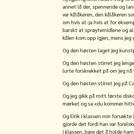
annet lå der, spennende og lan
var kålåkeren, den kålåkeren so
om hvis at-ja hvis at for ekse
barskt at sprøytemidlene og alt
kålen kom opp igjen, mens jeg gr
Og den høsten laget jeg kunstpr
Og den høsten stirret jeg lenge
lurte forskrekket på om jeg nå v
Og den høsten stirret jeg på Ca
Og jeg gikk på mitt første dis
mørket og sa «du kommer hit!» p
Og Eirik i klassen min forsøkte
gjorde det fordi han var forelsk
i klassen, bare det å holde ham