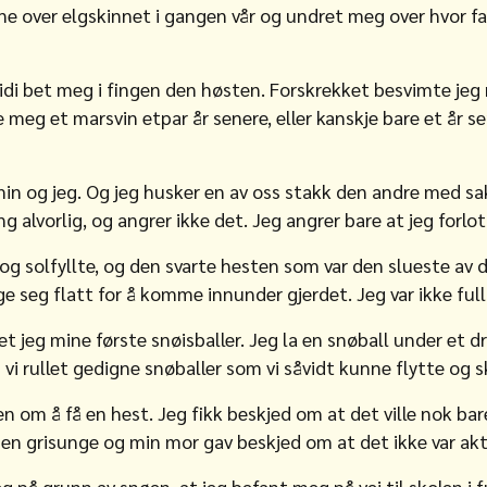
ne over elgskinnet i gangen vår og undret meg over hvor fa
idi bet meg i fingen den høsten. Forskrekket besvimte jeg n
 meg et marsvin etpar år senere, eller kanskje bare et år se
min og jeg. Og jeg husker en av oss stakk den andre med sak
 alvorlig, og angrer ikke det. Jeg angrer bare at jeg forlot
 og solfyllte, og den svarte hesten som var den slueste av d
ge seg flatt for å komme innunder gjerdet. Jeg var ikke ful
get jeg mine første snøisballer. Jeg la en snøball under e
 vi rullet gedigne snøballer som vi såvidt kunne flytte og
n om å få en hest. Jeg fikk beskjed om at det ville nok bar
en grisunge og min mor gav beskjed om at det ikke var akt
eg på grunn av snøen, at jeg befant meg på vei til skolen i f