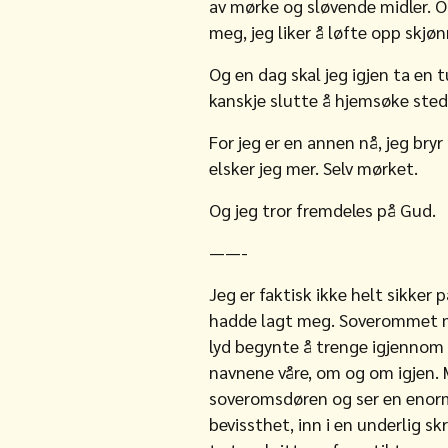
av mørke og sløvende midler. O
meg, jeg liker å løfte opp skjø
Og en dag skal jeg igjen ta en 
kanskje slutte å hjemsøke ste
For jeg er en annen nå, jeg br
elsker jeg mer. Selv mørket.
Og jeg tror fremdeles på Gud.
——-
Jeg er faktisk ikke helt sikker 
hadde lagt meg. Soverommet mit
lyd begynte å trenge igjenno
navnene våre, om og om igjen. M
soveromsdøren og ser en enorm s
bevissthet, inn i en underlig s