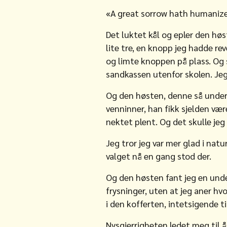
«A great sorrow hath humaniz
Det luktet kål og epler den hø
lite tre, en knopp jeg hadde re
og limte knoppen på plass. Og 
sandkassen utenfor skolen. Jeg
Og den høsten, denne så underl
venninner, han fikk sjelden væ
nektet plent. Og det skulle jeg
Jeg tror jeg var mer glad i nat
valget nå en gang stod der.
Og den høsten fant jeg en under
frysninger, uten at jeg aner hvo
i den kofferten, intetsigende tin
Nysgjerrigheten ledet meg til å