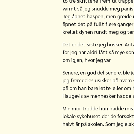
to tre skrittene frem til trapp
varmt så jeg snudde meg panis
Jeg åpnet haspen, men greide i
åpnet det på fullt flere ganger
krøllet dynen rundt meg og ten
Det er det siste jeg husker. Ant
for jeg har aldri fått så mye s
om igjen, hvor jeg var.
Senere, en god del senere, ble 
jeg fremdeles usikker på hvem 
på om han bare lette, eller om
Haugevis av mennesker hadde s
Min mor trodde hun hadde mistet
lokale sykehuset der de forsøkt
halvt år på skolen. Som jeg els