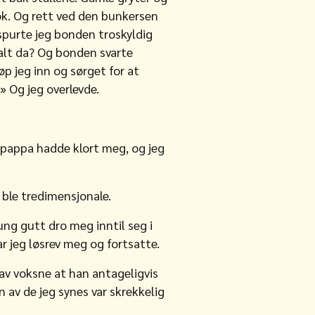
ok. Og rett ved den bunkersen
 spurte jeg bonden troskyldig
galt da? Og bonden svarte
p jeg inn og sørget for at
» Og jeg overlevde.
s pappa hadde klort meg, og jeg
 ble tredimensjonale.
ng gutt dro meg inntil seg i
r jeg løsrev meg og fortsatte.
 av voksne at han antageligvis
en av de jeg synes var skrekkelig