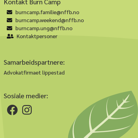
Kontakt Burn Camp
burncamp.familie@nffb.no
burncamp.weekend@nffb.no
burncamp.ung@nffb.no
Kontaktpersoner
Samarbeidspartnere:
Advokatfirmaet lippestad
Sosiale medier: