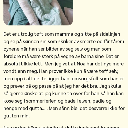
Det er utrolig tøft som mamma og sitte på sidelinjen
og se på sønnen sin som skriker av smerte og får tårer i
øynene når han ser bilder av seg selv og man som
foreldre må være sterk på vegne av barna sine. Det er
absolutt ikke lett. Men jeg vet at Noa har det nye mere
vondt enn meg. Han prøver ikke kun å være tøff selv,
men opp i alt dette ligger han, omsorgsfull som han er
og prøver på og passe på at jeg har det bra. Jeg skulle
så gjerne ønske at jeg kunne ta over for han så han kan
kose seg i sommerferien og bade i elven, padle og
henge med gutta….. Men sånn blei det desverre ikke for
gutten min.
Noa og jeg håper inderlig at dette innlegget kommer