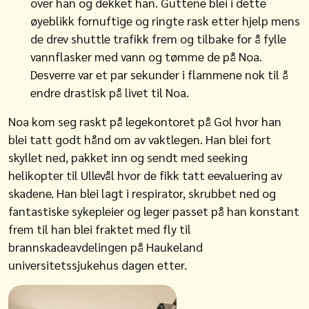
over han og dekket han. Guttene blei i dette
øyeblikk fornuftige og ringte rask etter hjelp mens
de drev shuttle trafikk frem og tilbake for å fylle
vannflasker med vann og tømme de på Noa.
Desverre var et par sekunder i flammene nok til å
endre drastisk på livet til Noa.
Noa kom seg raskt på legekontoret på Gol hvor han
blei tatt godt hånd om av vaktlegen. Han blei fort
skyllet ned, pakket inn og sendt med seeking
helikopter til Ullevål hvor de fikk tatt eevaluering av
skadene. Han blei lagt i respirator, skrubbet ned og
fantastiske sykepleier og leger passet på han konstant
frem til han blei fraktet med fly til
brannskadeavdelingen på Haukeland
universitetssjukehus dagen etter.