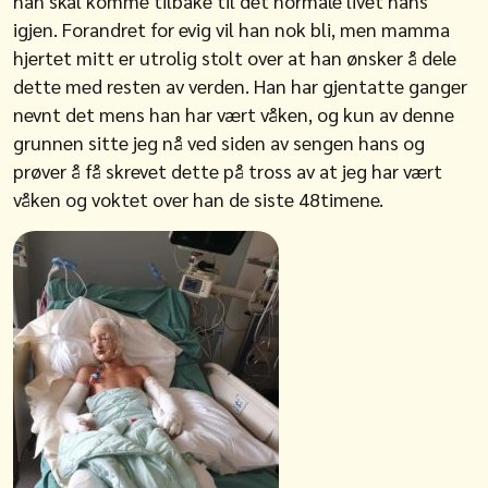
han skal komme tilbake til det normale livet hans
igjen. Forandret for evig vil han nok bli, men mamma
hjertet mitt er utrolig stolt over at han ønsker å dele
dette med resten av verden. Han har gjentatte ganger
nevnt det mens han har vært våken, og kun av denne
grunnen sitte jeg nå ved siden av sengen hans og
prøver å få skrevet dette på tross av at jeg har vært
våken og voktet over han de siste 48timene.