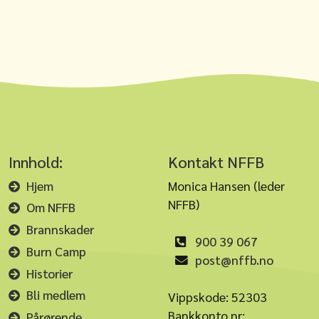
Innhold:
Kontakt NFFB
Hjem
Monica Hansen (leder
NFFB)
Om NFFB
Brannskader
900 39 067
Burn Camp
post@nffb.no
Historier
Bli medlem
Vippskode: 52303
Bankkonto nr:
Pårørende