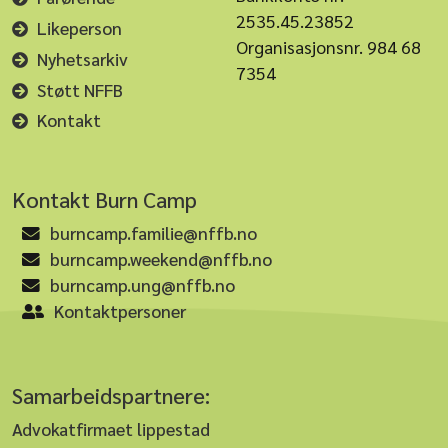
2535.45.23852
Likeperson
Organisasjonsnr. 984 68
Nyhetsarkiv
7354
Støtt NFFB
Kontakt
Kontakt Burn Camp
burncamp.familie@nffb.no
burncamp.weekend@nffb.no
burncamp.ung@nffb.no
Kontaktpersoner
Samarbeidspartnere:
Advokatfirmaet lippestad