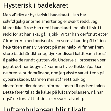
Hysterisk i badekaret
Men «Eirik» er hysterisk i badekaret. Han har
selvfølgelig enorme smerter og er svært redd. Jeg
klarer ikke å roe han ned i badekaret, og blir til slutt
redd for at han skal gå i sjokk. Vi tar han derfor ut etter
å konferert med nødsentralen som vi hadde på tråden
hele tiden mens vi ventet på mer hjelp. Vi finner frem
store badehåndklær og dynker disse i kaldt vann for så
å pakke de rundt gutten vår. Underveis i prosessen ser
jeg at det har begynt å komme hvite flekker/partier i
de brente hudområdene, noe jeg visste var et tegn på
dypere skader. Mannen min står rett bak og
videreformidler denne informasjonen til nødsentralen.
Dette fører til at de kaller på luftambulansen, nå har
også de forstått at dette er svært alvorlig.
Luftambulansen blir tilkalt