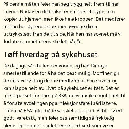
På denne måten føler han seg trygg helt frem til han
sovner. Narkosen de bruker er en spesiell type som
kopler ut hjernen, men ikke hele kroppen. Det medfører
at han har øynene oppe, men øynene dirrer
uttrykksløst fra side til side. Når han har sovnet må vi
forlate rommet mens stellet pågår.
Tøff hverdag på sykehuset
De daglige sårstellene er vonde, og han får mye
smertestillende for å ha det best mulig. Morfinen gir
de intravenøst og denne medfører at han sovner og
kan slappe helt av. Livet på sykehuset er tøft. Det er
lite tilpasset for barn på BSA, og vi har ikke mulighet til
å forlate avdelingen pga infeksjonsfare i sårflatene.
Tiden på BSA føles både vanskelig og god. Vi blir svært
godt ivaretatt, men føler oss samtidig så fryktelig
alene. Oppholdet blir lettere etterhvert som vi ser