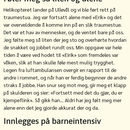
Helikopteret lander på Ullevål og vi ble ført rett på
traumestua. Jeg var fortsatt alene med «Erik» og det
var overveldende å komme inn på en slik traumestue.
Det var et hav av mennesker, og de ventet bare på oss.
Jeg følte meg så liten der jeg sto og overhørte hvordan
de snakket og jobbet rundt oss. Min oppgave var hele
tiden å være ved hodet til «Eirik» som fremdeles var
våken, slik at han skulle føle mest mulig trygghet.
Legen fra luftambulansen overgir en rapport til de
andre i rommet, og når han er ferdig begynner de andre
straks å jobbe. Han snur seg mot meg, gir meg et klapp
på skulderen og sier: «Fortsett med det du gjør, du er
kjempeflink». Så gikk han… Aldri har jeg følt meg mer
alene enn det jeg gjorde akkurat der og da.
Innlegges på barneintensiv