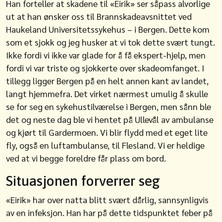
Han forteller at skadene til «Eirik» ser såpass alvorlige
ut at han ønsker oss til Brannskadeavsnittet ved
Haukeland Universitetssykehus – i Bergen. Dette kom
som et sjokk og jeg husker at vi tok dette svært tungt.
Ikke fordi vi ikke var glade for å få ekspert-hjelp, men
fordi vi var triste og sjokkerte over skadeomfanget. I
tillegg ligger Bergen på en helt annen kant av landet,
langt hjemmefra. Det virket nærmest umulig å skulle
se for seg en sykehustilværelse i Bergen, men sånn ble
det og neste dag ble vi hentet på Ullevål av ambulanse
og kjørt til Gardermoen. Vi blir flydd med et eget lite
fly, også en luftambulanse, til Flesland. Vi er heldige
ved at vi begge foreldre får plass om bord.
Situasjonen forverrer seg
«Eirik» har over natta blitt svært dårlig, sannsynligvis
av en infeksjon. Han har på dette tidspunktet feber på