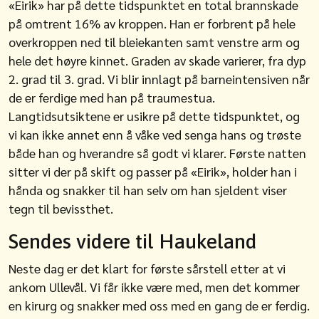
«Eirik» har på dette tidspunktet en total brannskade
på omtrent 16% av kroppen. Han er forbrent på hele
overkroppen ned til bleiekanten samt venstre arm og
hele det høyre kinnet. Graden av skade varierer, fra dyp
2. grad til 3. grad. Vi blir innlagt på barneintensiven når
de er ferdige med han på traumestua.
Langtidsutsiktene er usikre på dette tidspunktet, og
vi kan ikke annet enn å våke ved senga hans og trøste
både han og hverandre så godt vi klarer. Første natten
sitter vi der på skift og passer på «Eirik», holder han i
hånda og snakker til han selv om han sjeldent viser
tegn til bevissthet.
Sendes videre til Haukeland
Neste dag er det klart for første sårstell etter at vi
ankom Ullevål. Vi får ikke være med, men det kommer
en kirurg og snakker med oss med en gang de er ferdig.