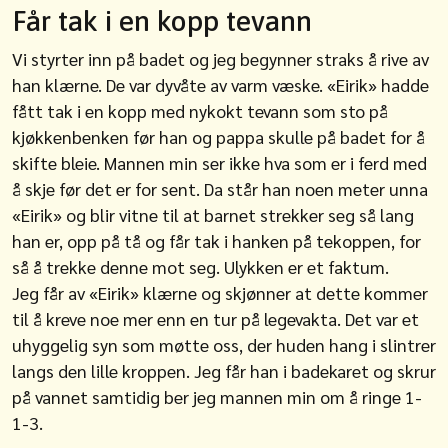
Får tak i en kopp tevann
Vi styrter inn på badet og jeg begynner straks å rive av
han klærne. De var dyvåte av varm væske. «Eirik» hadde
fått tak i en kopp med nykokt tevann som sto på
kjøkkenbenken før han og pappa skulle på badet for å
skifte bleie. Mannen min ser ikke hva som er i ferd med
å skje før det er for sent. Da står han noen meter unna
«Eirik» og blir vitne til at barnet strekker seg så lang
han er, opp på tå og får tak i hanken på tekoppen, for
så å trekke denne mot seg. Ulykken er et faktum.
Jeg får av «Eirik» klærne og skjønner at dette kommer
til å kreve noe mer enn en tur på legevakta. Det var et
uhyggelig syn som møtte oss, der huden hang i slintrer
langs den lille kroppen. Jeg får han i badekaret og skrur
på vannet samtidig ber jeg mannen min om å ringe 1-
1-3.