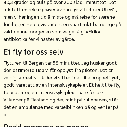
40,3 grader og puls på over 200 slag i minuttet. Det
blir tatt en rekke prøver av han før vi forlater Ullevål,
men vi har ingen tid å miste og må reise før svarene
foreligger. Heldigvis var det en snartenkt barnelege på
vakt denne morgenen som velger å gi «Eirik»
antibiotika før vi haster av gårde.
Et fly for oss selv
Flyturen til Bergen tar 58 minutter. Jeg husker godt
den estimerte tida vi får opplyst fra piloten. Det er
veldig surrealistisk der vi sitter i det lille proppelflyet,
godt ivaretatt av en intensivsykepleier. Et helt lite fly,
to piloter og en intensivsykepleier bare for oss.
Vi lander på Flesland og der, midt på rullebanen, står
det en ambulanse med varselblinken på og venter på
oss.