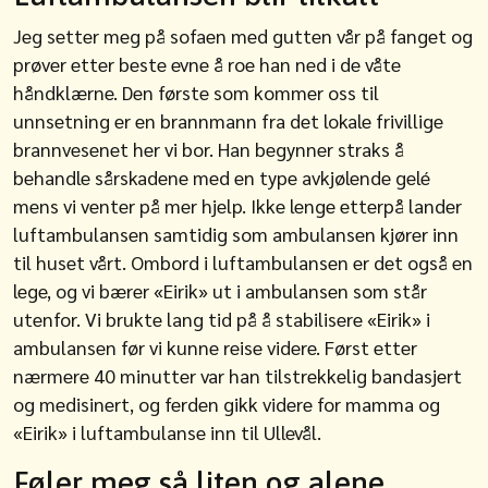
Jeg setter meg på sofaen med gutten vår på fanget og
prøver etter beste evne å roe han ned i de våte
håndklærne. Den første som kommer oss til
unnsetning er en brannmann fra det lokale frivillige
brannvesenet her vi bor. Han begynner straks å
behandle sårskadene med en type avkjølende gelé
mens vi venter på mer hjelp. Ikke lenge etterpå lander
luftambulansen samtidig som ambulansen kjører inn
til huset vårt. Ombord i luftambulansen er det også en
lege, og vi bærer «Eirik» ut i ambulansen som står
utenfor. Vi brukte lang tid på å stabilisere «Eirik» i
ambulansen før vi kunne reise videre. Først etter
nærmere 40 minutter var han tilstrekkelig bandasjert
og medisinert, og ferden gikk videre for mamma og
«Eirik» i luftambulanse inn til Ullevål.
Føler meg så liten og alene