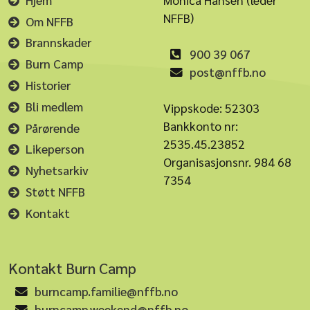
NFFB)
Om NFFB
Brannskader
900 39 067
Burn Camp
post@nffb.no
Historier
Bli medlem
Vippskode: 52303
Bankkonto nr:
Pårørende
2535.45.23852
Likeperson
Organisasjonsnr. 984 68
Nyhetsarkiv
7354
Støtt NFFB
Kontakt
Kontakt Burn Camp
burncamp.familie@nffb.no
burncamp.weekend@nffb.no