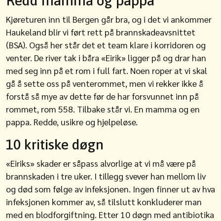
Redd mamma og pappa
Kjøreturen inn til Bergen går bra, og i det vi ankommer
Haukeland blir vi ført rett på brannskadeavsnittet
(BSA). Også her står det et team klare i korridoren og
venter. De river tak i båra «Eirik» ligger på og drar han
med seg inn på et rom i full fart. Noen roper at vi skal
gå å sette oss på venterommet, men vi rekker ikke å
forstå så mye av dette før de har forsvunnet inn på
rommet, rom 558. Tilbake står vi. En mamma og en
pappa. Redde, usikre og hjelpeløse.
10 kritiske døgn
«Eiriks» skader er såpass alvorlige at vi må være på
brannskaden i tre uker. I tillegg svever han mellom liv
og død som følge av infeksjonen. Ingen finner ut av hva
infeksjonen kommer av, så tilslutt konkluderer man
med en blodforgiftning. Etter 10 døgn med antibiotika