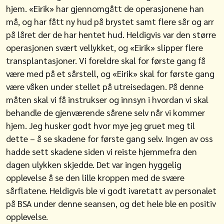
hjem. «Eirik» har gjennomgått de operasjonene han
må, og har fått ny hud på brystet samt flere sår og arr
på låret der de har hentet hud. Heldigvis var den større
operasjonen svært vellykket, og «Eirik» slipper flere
transplantasjoner. Vi foreldre skal for første gang få
være med på et sårstell, og «Eirik» skal for første gang
være våken under stellet på utreisedagen. På denne
måten skal vi få instrukser og innsyn i hvordan vi skal
behandle de gjenværende sårene selv når vi kommer
hjem. Jeg husker godt hvor mye jeg gruet meg til
dette – å se skadene for første gang selv. Ingen av oss
hadde sett skadene siden vi reiste hjemmefra den
dagen ulykken skjedde. Det var ingen hyggelig
opplevelse å se den lille kroppen med de svære
sårflatene. Heldigvis ble vi godt ivaretatt av personalet
på BSA under denne seansen, og det hele ble en positiv
opplevelse.