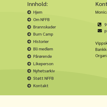
Innhold:
Kon
Hjem
Monica
Om NFFB
9
Brannskader
p
Burn Camp
Historier
Vipps
Bli medlem
Bankk
Organ
Pårørende
Likeperson
Nyhetsarkiv
Støtt NFFB
Kontakt