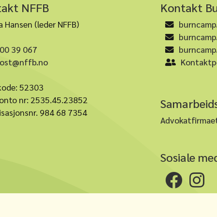
takt NFFB
Kontakt B
 Hansen (leder NFFB)
burncamp.
burncamp
00 39 067
burncamp
ost@nffb.no
Kontaktp
kode: 52303
onto nr: 2535.45.23852
Samarbeids
isasjonsnr. 984 68 7354
Advokatfirmaet
Sosiale med