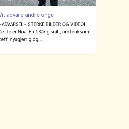
Vil advare andre unge
~ADVARSEL~ STERKE BILDER OG VIDEO!
Dette er Noa. En 13årig snill, omtenksom,
tøff, nysgjerrig og…