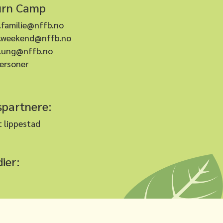
urn Camp
familie@nffb.no
.weekend@nffb.no
.ung@nffb.no
ersoner
partnere:
 lippestad
ier: