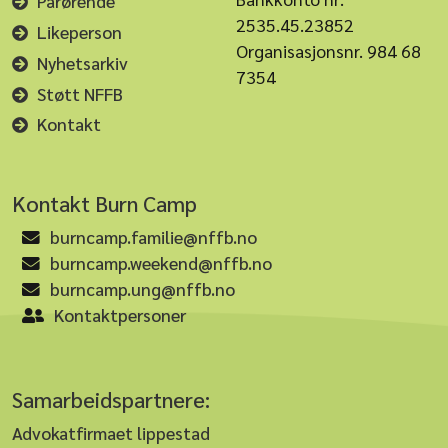
Pårørende
2535.45.23852
Likeperson
Organisasjonsnr. 984 68
Nyhetsarkiv
7354
Støtt NFFB
Kontakt
Kontakt Burn Camp
burncamp.familie@nffb.no
burncamp.weekend@nffb.no
burncamp.ung@nffb.no
Kontaktpersoner
Samarbeidspartnere:
Advokatfirmaet lippestad