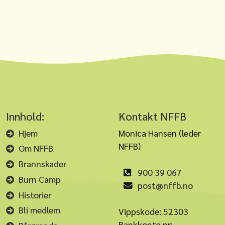
Innhold:
Kontakt NFFB
Hjem
Monica Hansen (leder
NFFB)
Om NFFB
Brannskader
900 39 067
Burn Camp
post@nffb.no
Historier
Bli medlem
Vippskode: 52303
Bankkonto nr: