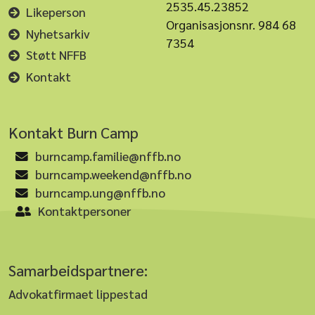
2535.45.23852
Likeperson
Organisasjonsnr. 984 68
Nyhetsarkiv
7354
Støtt NFFB
Kontakt
Kontakt Burn Camp
burncamp.familie@nffb.no
burncamp.weekend@nffb.no
burncamp.ung@nffb.no
Kontaktpersoner
Samarbeidspartnere:
Advokatfirmaet lippestad