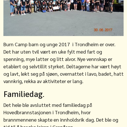
Burn Camp barn og unge 2017 i Trondheim er over.
Det har uten tvil vært en uke fylt med fart og
spenning, mye latter og litt alvor. Nye vennskap er
etablert og selvtillit styrket. Deltagerne har vært høyt
og lavt, lekt seg på sjøen, overnattet i lavo, badet, hatt
vannkrig, rekka av aktiviteter er lang.
Familiedag.
Det hele ble avsluttet med familiedag på
Hovedbrannstasjonen i Trondheim, hvor
brannmennene skapte en innholdsrik dag. Det ble og
tid til å besøke leiren i Granåsen.