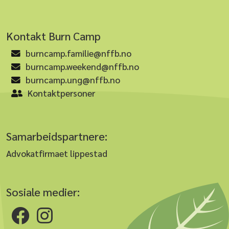
Kontakt Burn Camp
burncamp.familie@nffb.no
burncamp.weekend@nffb.no
burncamp.ung@nffb.no
Kontaktpersoner
Samarbeidspartnere:
Advokatfirmaet lippestad
Sosiale medier: