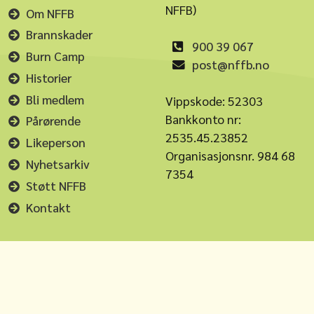
NFFB)
Om NFFB
Brannskader
900 39 067
Burn Camp
post@nffb.no
Historier
Bli medlem
Vippskode: 52303
Bankkonto nr:
Pårørende
2535.45.23852
Likeperson
Organisasjonsnr. 984 68
Nyhetsarkiv
7354
Støtt NFFB
Kontakt
Kontakt Burn Camp
burncamp.familie@nffb.no
burncamp.weekend@nffb.no