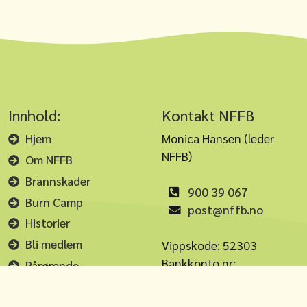
Innhold:
Kontakt NFFB
Hjem
Monica Hansen (leder
NFFB)
Om NFFB
Brannskader
900 39 067
Burn Camp
post@nffb.no
Historier
Bli medlem
Vippskode: 52303
Bankkonto nr:
Pårørende
2535.45.23852
Likeperson
Organisasjonsnr. 984 68
Nyhetsarkiv